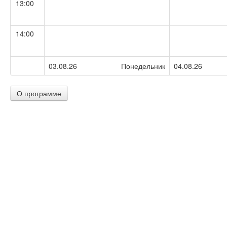
13:00
14:00
15:00
03.08.26
Понедельник
04.08.26
О программе
16:00
17:00
18:00
19:00
20:00