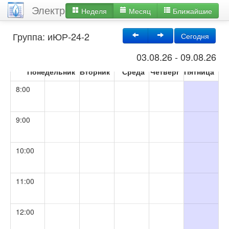
Электронное расписание ЧИ БГУ
Неделя
Месяц
Ближайшие
Группа: иЮР-24-2
Сегодня
03.08.26 - 09.08.26
03.08.26
04.08.26
05.08.26
06.08.26
07.08.26
Понедельник
Вторник
Среда
Четверг
Пятница
8:00
9:00
10:00
11:00
12:00